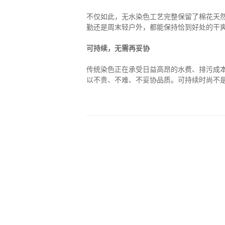
不仅如此，无水染色工艺完整保留了棉花天然
勤还是周末轻户外，都能保持恰到好处的干
可持续，无需再妥协
传统染色正在承受日益高昂的水费、排污成
以不贵、不难、不妥协品质。可持续时尚不