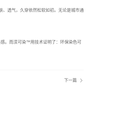
亲肤、透气，久穿依然松软如初。无论是城市通
感。而湙可染™用技术证明了：环保染色可
下一篇