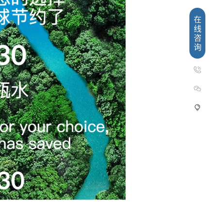
在
线
咨
询