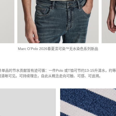
Marc O’Polo 2026春夏湙可染™无水染色系列新品
件单品的节水贡献皆有迹可循：一件Polo 或T恤可节约13-15升清水，
据清晰可见。可持续理念，自此从概念走向可触、可感、可追溯。