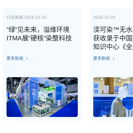
闻
2024-10-15
2025-12-03
”见未来，溢维环境
湙可染™无水染色技
MA展“硬核”染整科技
获收录于中国国际发
知识中心《全球发展
告2025》
闻
更多新闻