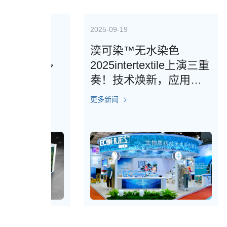
2025-09-19
行业新
绿色之
湙可染™无水染色
“绿
更多
2025intertextile上演三重
IT
奏！技术焕新，应用拓
展，价值重塑！
更多新闻
更多新