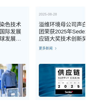
2025-08-28
2025-12-
术
溢维环境母公司声白集
央视聚
展
团荣获2025年Sedex供
术：以
报
应链大奖技术创新奖
绿色
更多新闻
更多新闻