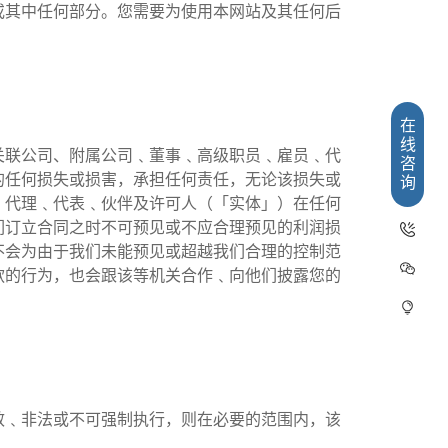
或其中任何部分。您需要为使用本网站及其任何后
在
线
关联公司、附属公司﹑董事﹑高级职员﹑雇员﹑代
咨
的任何损失或损害，承担任何责任，无论该损失或
询
﹑代理﹑代表﹑伙伴及许可人（「实体」）在任何
们订立合同之时不可预见或不应合理预见的利润损
不会为由于我们未能预见或超越我们合理的控制范
款的行为，也会跟该等机关合作﹑向他们披露您的
效﹑非法或不可强制执行，则在必要的范围内，该