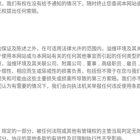
款，我们有权在没有给予通知的情况下，随时终止您查阅本网站
无权提出任何索赔。
的保证及陈述之外，在可适用法律允许的范围内，溢维环境及其
于使用本网站或与本网站有关的任何其他事宜而引起的任何类型
意，溢维环境及其关联公司、附属公司﹑董事﹑高级职员﹑雇员
补偿性、相应而生或惩戒性的损害负责，包括但不限于在您与我
损失和可能由这些主要损失或损害所导致的第三方索赔。我们亦
们认为有需要的情况下，我们会向执法机关举报任何违反使用条
、规定的一部分，被任何法院或其他有管辖权的主管当局判定无
部分。协议的其他条款的有效性及可强制执行性不受影响。