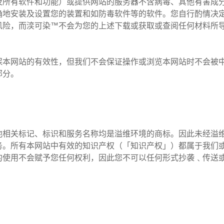
及所有软件和功能）或提供网站的服务器不含病毒、其他有害成
确地安装及设置您的装置和如防毒软件等的软件。您自行酌情决
风险，而湙可染™不会为您的上述下载或获取或查阅任何材料所
保本网站的有效性，但我们不会保证操作或浏览本网站时不会被
部分。
他相关标记、标识和服务名称均是溢维环境的商标。因此未经溢
务。所有本网站中有效的知识产权（「知识产权」）都属于我们
的使用不会赋予您任何权利，因此您不可以任何形式抄袭﹑传送