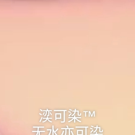
湙可染™
无水亦可染