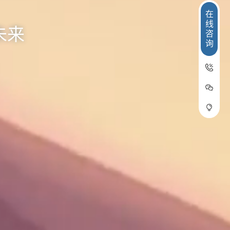
在
线
未来
咨
询