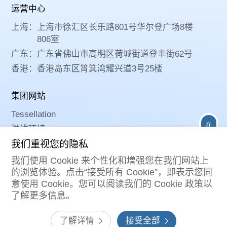
运营中心
上海：
上海市徐汇区长乐路801号华尔登广场8楼
806室
广东：
广东省佛山市高明区荷城街道登丰街62号
香港：
香港岛东区筲箕湾耀兴道3号25楼
集团网站
Tessellation
在
溢维环境
线
咨
我们重视您的隐私
询
我们使用 Cookie 来个性化和增强您在我们网站上
关注我们
的浏览体验。点击“接受所有 Cookie”，即表示您同
意使用 Cookie。您可以阅读我们的 Cookie 政策以
了解更多信息。
网站地图
使用条款
隐私政策
Cookies政策
了解详情
接受全部